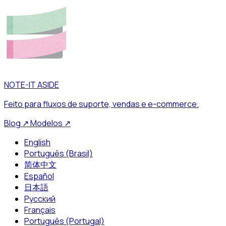
NOTE-IT ASIDE
Feito para fluxos de suporte, vendas e e-commerce.
Blog
↗
Modelos
↗
English
Português (Brasil)
简体中文
Español
日本語
Русский
Français
Português (Portugal)