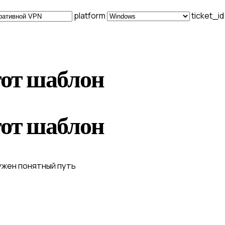
platform
ticket_i
тот шаблон
тот шаблон
ужен понятный путь