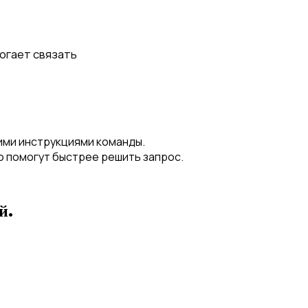
могает связать
ними инструкциями команды.
о помогут быстрее решить запрос.
й.