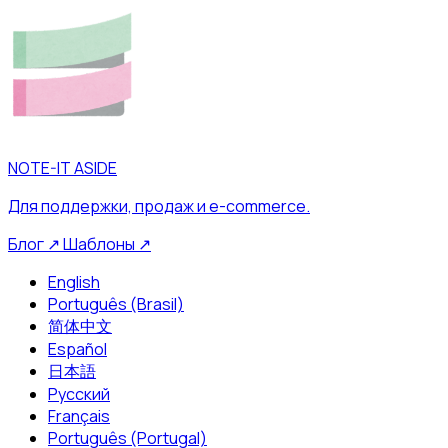
NOTE-IT ASIDE
Для поддержки, продаж и e-commerce.
Блог
↗
Шаблоны
↗
English
Português (Brasil)
简体中文
Español
日本語
Русский
Français
Português (Portugal)