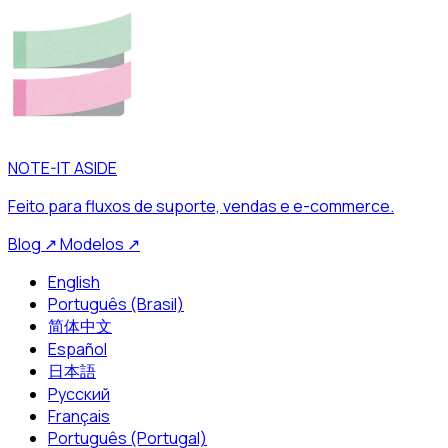
NOTE-IT ASIDE
Feito para fluxos de suporte, vendas e e-commerce.
Blog
↗
Modelos
↗
English
Português (Brasil)
简体中文
Español
日本語
Русский
Français
Português (Portugal)