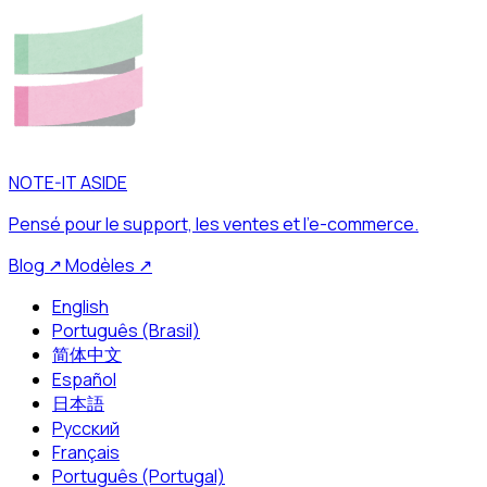
NOTE-IT ASIDE
Pensé pour le support, les ventes et l’e-commerce.
Blog
↗
Modèles
↗
English
Português (Brasil)
简体中文
Español
日本語
Русский
Français
Português (Portugal)