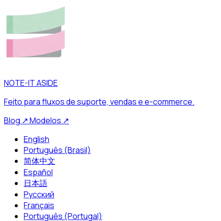
NOTE-IT ASIDE
Feito para fluxos de suporte, vendas e e-commerce.
Blog
↗
Modelos
↗
English
Português (Brasil)
简体中文
Español
日本語
Русский
Français
Português (Portugal)