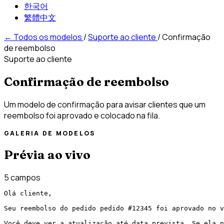
한국어
繁體中文
←
Todos os modelos
/
Suporte ao cliente
/
Confirmação
de reembolso
Suporte ao cliente
Confirmação de reembolso
Um modelo de confirmação para avisar clientes que um
reembolso foi aprovado e colocado na fila.
GALERIA DE MODELOS
Prévia ao vivo
5 campos
Olá cliente,

Seu reembolso do pedido pedido #12345 foi aprovado no v
Você deve ver a atualização até data prevista. Se ela n