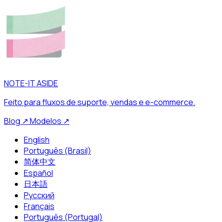
NOTE-IT ASIDE
Feito para fluxos de suporte, vendas e e-commerce.
Blog
↗
Modelos
↗
English
Português (Brasil)
简体中文
Español
日本語
Русский
Français
Português (Portugal)