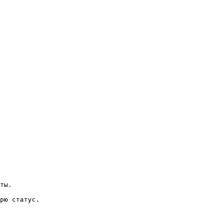
ты.

рю статус.
