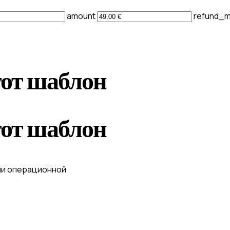
amount
refund_
тот шаблон
тот шаблон
ли операционной