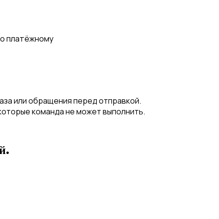
по платёжному
аза или обращения перед отправкой.
которые команда не может выполнить.
й.