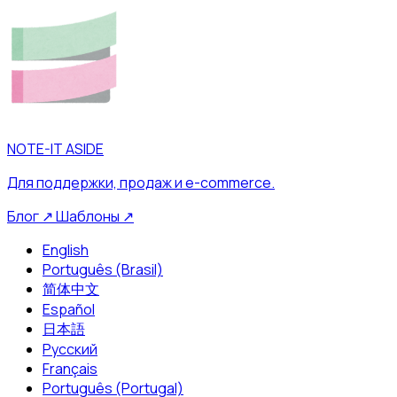
NOTE-IT ASIDE
Для поддержки, продаж и e-commerce.
Блог
↗
Шаблоны
↗
English
Português (Brasil)
简体中文
Español
日本語
Русский
Français
Português (Portugal)